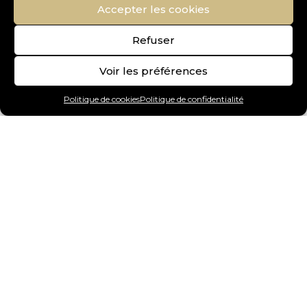
Accepter les cookies
Refuser
Voir les préférences
Politique de cookies
Politique de confidentialité
Art Gallery
Chiens
Chats
Oiseaux
Reptiles
Poissons