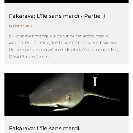
Fakarava: L'île sans mardi - Partie II
14 février 2019
(Si vous avez manqué le début de cet article, c'est ici)
ALLER PLUS LOIN, JUSTE À CÔTÉ. Je suis à Fakarava.
Un des spots les plus réputés de plongée du monde. Moi,
David Strano! Je me...
Fakarava: L'île sans mardi.