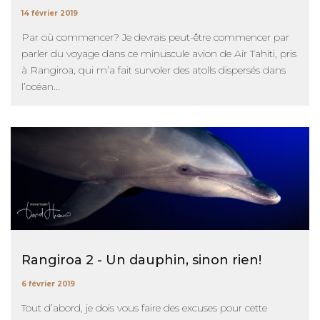
14 février 2019
Par où commencer? Je devrais peut-être commencer par
parler du voyage dans ce minuscule avion de Air Tahiti, pris
à Rangiroa, qui m’a fait survoler des atolls dispersés dans
l’océan...
Rangiroa 2 - Un dauphin, sinon rien!
6 février 2019
Tout d’abord, je dois vous faire des excuses pour cette