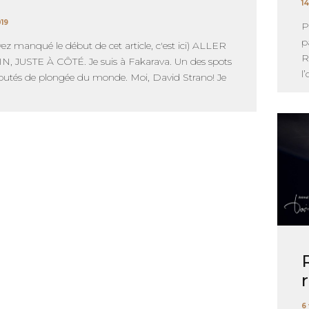
14
019
P
p
vez manqué le début de cet article, c'est ici) ALLER
R
, JUSTE À CÔTÉ. Je suis à Fakarava. Un des spots
l
éputés de plongée du monde. Moi, David Strano! Je
6 