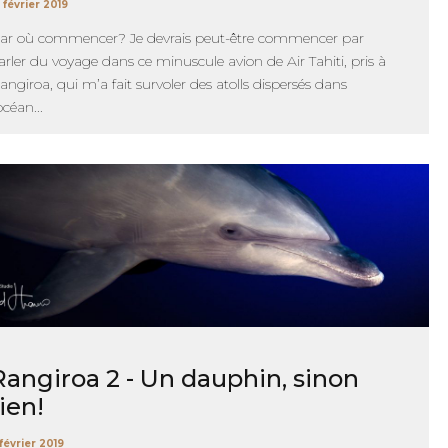
 février 2019
ar où commencer? Je devrais peut-être commencer par
arler du voyage dans ce minuscule avion de Air Tahiti, pris à
angiroa, qui m’a fait survoler des atolls dispersés dans
’océan...
Rangiroa 2 - Un dauphin, sinon
rien!
février 2019