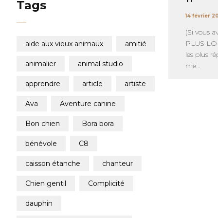
Tags
14 février 2
(Si vous a
PLUS LOIN
aide aux vieux animaux
amitié
les plus r
animalier
animal studio
me...
apprendre
article
artiste
ava
aventure canine
bon chien
bora bora
bénévole
c8
caisson étanche
chanteur
chien gentil
complicité
dauphin