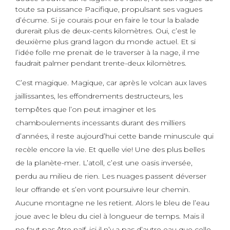
toute sa puissance Pacifique, propulsant ses vagues
d’écume. Si je courais pour en faire le tour la balade
durerait plus de deux-cents kilomètres. Oui, c’est le
deuxième plus grand lagon du monde actuel. Et si
l’idée folle me prenait de le traverser à la nage, il me
faudrait palmer pendant trente-deux kilomètres.
C’est magique. Magique, car après le volcan aux laves
jaillissantes, les effondrements destructeurs, les
tempêtes que l’on peut imaginer et les
chamboulements incessants durant des milliers
d’années, il reste aujourd’hui cette bande minuscule qui
recèle encore la vie. Et quelle vie! Une des plus belles
de la planète-mer. L’atoll, c’est une oasis inversée,
perdu au milieu de rien. Les nuages passent déverser
leur offrande et s’en vont poursuivre leur chemin.
Aucune montagne ne les retient. Alors le bleu de l’eau
joue avec le bleu du ciel à longueur de temps. Mais il
ne faut pas être naïf, ici il n’y a pas d’autre eau que celle