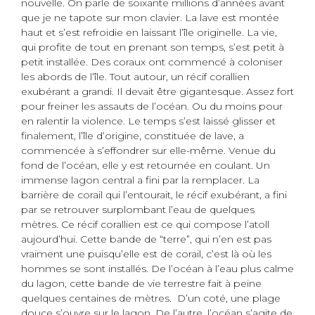
nouvelle. On parle de soixante millions d’années avant
que je ne tapote sur mon clavier. La lave est montée
haut et s’est refroidie en laissant l’île originelle. La vie,
qui profite de tout en prenant son temps, s’est petit à
petit installée. Des coraux ont commencé à coloniser
les abords de l’île. Tout autour, un récif corallien
exubérant a grandi. Il devait être gigantesque. Assez fort
pour freiner les assauts de l’océan. Ou du moins pour
en ralentir la violence. Le temps s’est laissé glisser et
finalement, l’île d’origine, constituée de lave, a
commencée à s’effondrer sur elle-même. Venue du
fond de l’océan, elle y est retournée en coulant. Un
immense lagon central a fini par la remplacer. La
barrière de corail qui l’entourait, le récif exubérant, a fini
par se retrouver surplombant l’eau de quelques
mètres. Ce récif corallien est ce qui compose l’atoll
aujourd’hui. Cette bande de “terre”, qui n’en est pas
vraiment une puisqu’elle est de corail, c’est là où
les
hommes se sont installés. De l’océan à l’eau plus calme
du lagon, cette bande de vie terrestre fait à peine
quelques centaines de mètres. D’un coté, une plage
douce s’ouvre sur le lagon. De l’autre, l’océan s’agite de