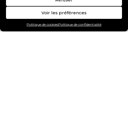
Voir les préférences
Politique de cookies
Politique de confidentialité
Art Gallery
Chiens
Chats
Oiseaux
Reptiles
Poissons
Mammifères marins
Insectes