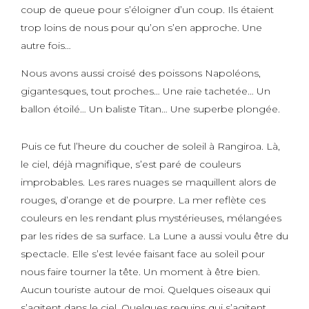
coup de queue pour s’éloigner d’un coup. Ils étaient
trop loins de nous pour qu’on s’en approche. Une
autre fois…
Nous avons aussi croisé des poissons Napoléons,
gigantesques, tout proches… Une raie tachetée… Un
ballon étoilé… Un baliste Titan… Une superbe plongée.
Puis ce fut l’heure du coucher de soleil à Rangiroa. Là,
le ciel, déjà magnifique, s’est paré de couleurs
improbables. Les rares nuages se maquillent alors de
rouges, d’orange et de pourpre. La mer reflète ces
couleurs en les rendant plus mystérieuses, mélangées
par les rides de sa surface. La Lune a aussi voulu être du
spectacle. Elle s’est levée faisant face au soleil pour
nous faire tourner la tête. Un moment à être
bien.
Aucun touriste autour de moi. Quelques oiseaux qui
s’agitent dans le ciel. Quelques requins qui s’agitent