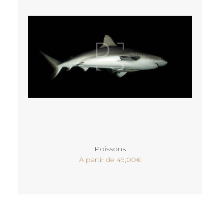
Voir
Poissons
À partir de
49,00
€