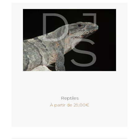
Voir
Reptiles
À partir de
29,00
€