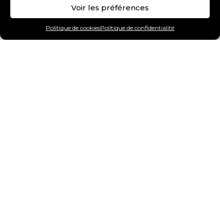
Voir les préférences
Politique de cookies
Politique de confidentialité
Art Gallery
Chiens
Chats
Oiseaux
Reptiles
Poissons
Mammifères marins
Insectes
Autres