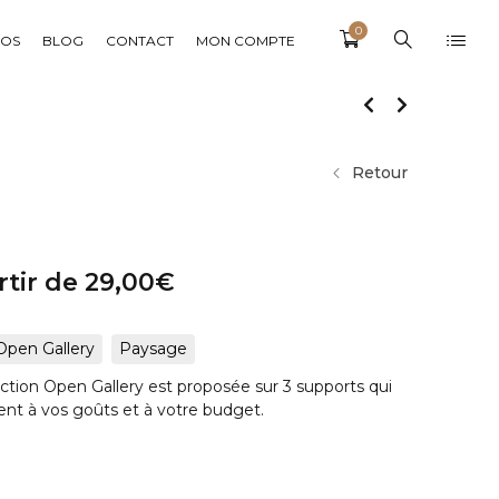
0
POS
BLOG
CONTACT
MON COMPTE
Retour
rtir de
29,00
€
Open Gallery
Paysage
ection Open Gallery est proposée sur 3 supports qui
ent à vos goûts et à votre budget.