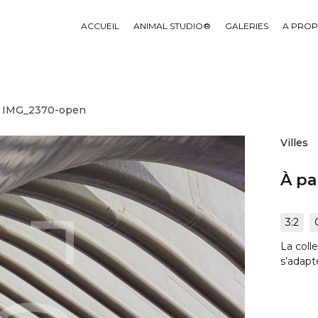
ACCUEIL
ANIMAL STUDIO®
GALERIES
A PRO
IMG_2370-open
Villes
À pa
3:2
La coll
s’adapt