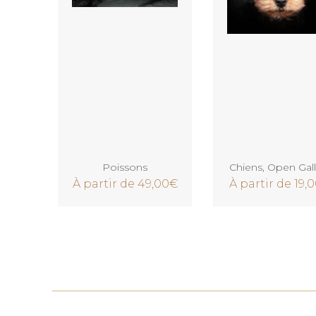
Voir
Voir
Poissons
Chiens
,
Open Gall
À partir de
49,00
€
À partir de
19,