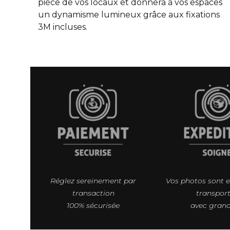
pièce de vos locaux et donnera à vos espaces
un dynamisme lumineux grâce aux fixations
3M incluses.
Réglez sereinement par
Vos photos sont 
transaction
transpor
100% sécurisée
avec grand