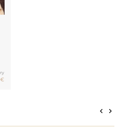
ry
0
€