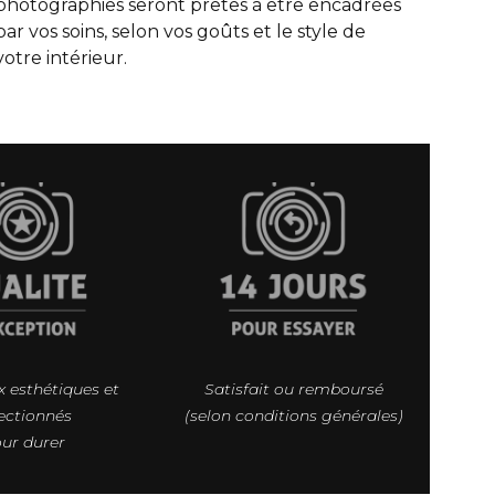
photographies seront prêtes à être encadrées
par vos soins, selon vos goûts et le style de
votre intérieur.
 esthétiques et
Satisfait ou remboursé
ectionnés
(selon conditions générales)
ur durer