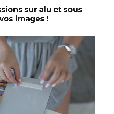
sions sur alu et sous
vos images !