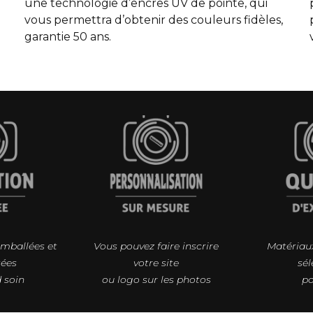
une technologie d’encres UV de pointe, qui
vous permettra d’obtenir des couleurs fidèles,
garantie 50 ans.
emballées et
Vous pouvez faire inscrire
Matériaux
tées
votre site
sél
 soin
ou logo sur les photos
po