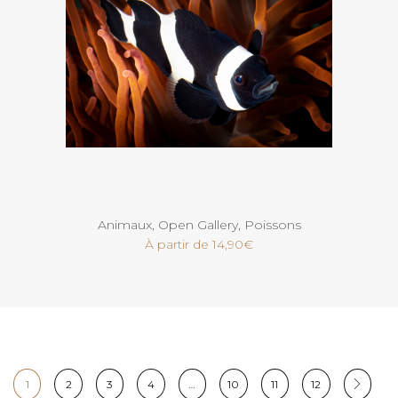
Voir
Animaux
,
Open Gallery
,
Poissons
À partir de
14,90
€
1
2
3
4
…
10
11
12