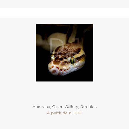
Voir
Animaux
,
Open Gallery
,
Reptiles
À partir de
19,00
€