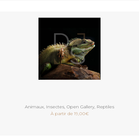
Voir
Animaux
,
Insectes
,
Open Gallery
,
Reptiles
À partir de
19,00
€