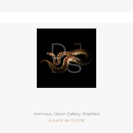
Voir
Animaux
,
Open Gallery
,
Reptiles
À partir de
19,00
€