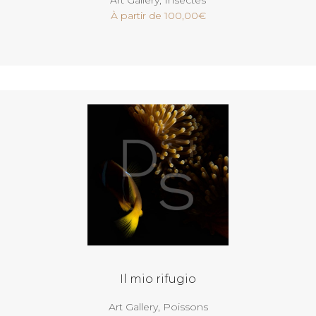
À partir de
100,00
€
Voir
Il mio rifugio
Art Gallery
,
Poissons