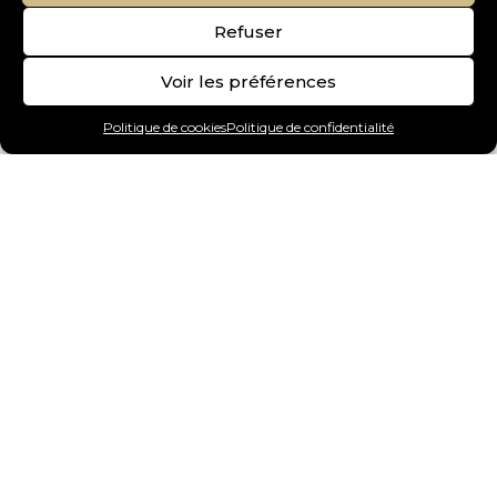
Refuser
Voir les préférences
Politique de cookies
Politique de confidentialité
Art Gallery
Chiens
Chats
Oiseaux
Reptiles
Poissons