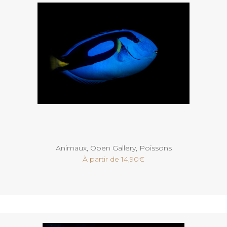
Voir
Animaux
,
Open Gallery
,
Poissons
À partir de
14,90
€