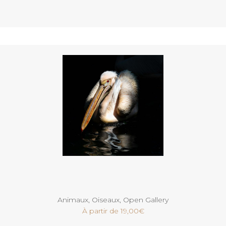
Voir
Animaux
,
Oiseaux
,
Open Gallery
À partir de
19,00
€