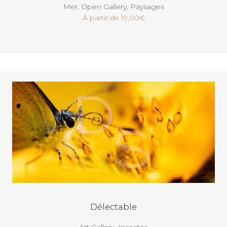
Mer
,
Open Gallery
,
Paysages
À partir de
19,00
€
Voir
Délectable
Art Gallery
,
Insectes