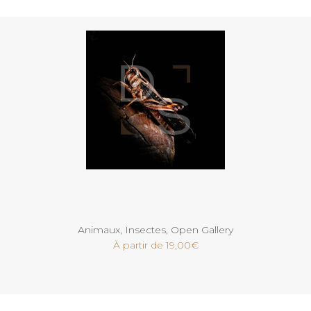
Voir
Animaux
,
Insectes
,
Open Gallery
À partir de
19,00
€