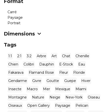
Format
Carré
Paysage
Portrait
Dimensions
Tags
1:1
2:1
3:2
Arbre
Art
Chat
Chenille
Chien
Colibri
Dauphin
E-Stock
Eau
Fakarava
Flamand Rose
Fleur
Floride
Gendarme
Givre
Goutte
Guepe
Hiver
Insecte
Macro
Mer
Mexique
Miami
Montagne
Nature
Neige
New-York
Oiseau
Oiseaux
Open Gallery
Paysage
Pelican