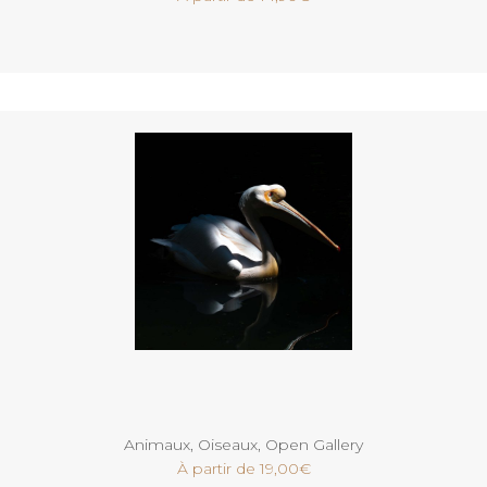
Voir
Animaux
,
Oiseaux
,
Open Gallery
À partir de
19,00
€