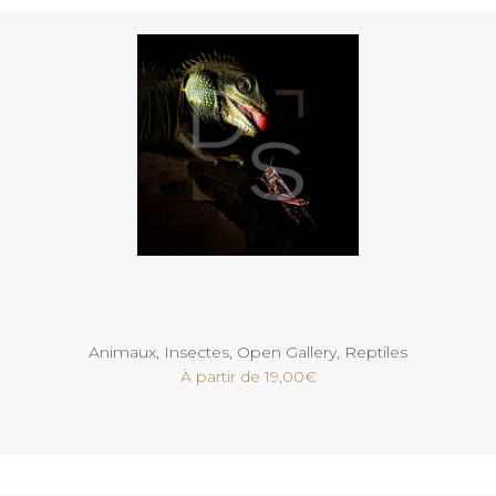
Voir
Animaux
,
Insectes
,
Open Gallery
,
Reptiles
À partir de
19,00
€