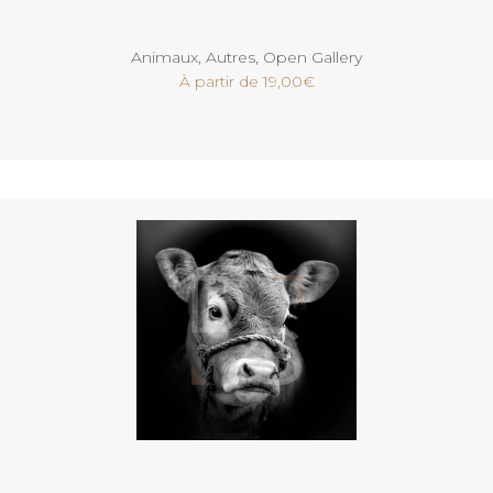
Animaux
,
Autres
,
Open Gallery
À partir de
19,00
€
Voir