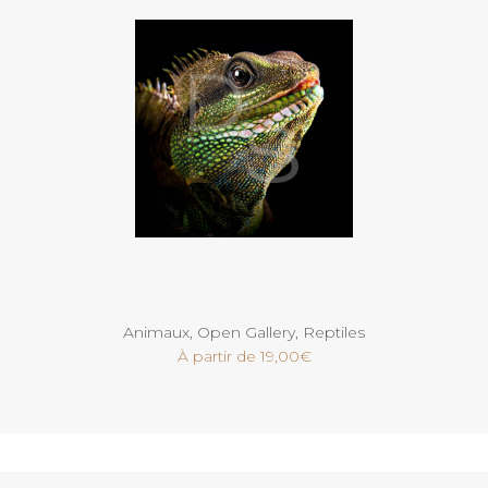
Voir
Animaux
,
Open Gallery
,
Reptiles
À partir de
19,00
€