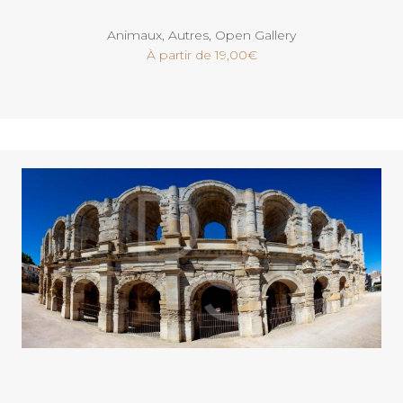
Animaux
,
Autres
,
Open Gallery
À partir de
19,00
€
Voir