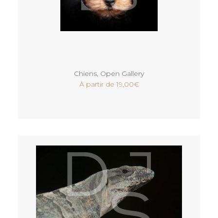
Voir
Chiens
,
Open Gallery
À partir de
19,00
€