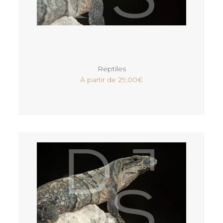
Voir
Reptiles
À partir de
29,00
€