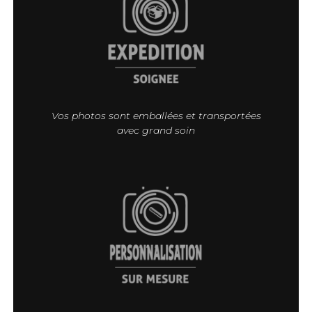
Vos photos sont emballées et transportées
avec grand soin