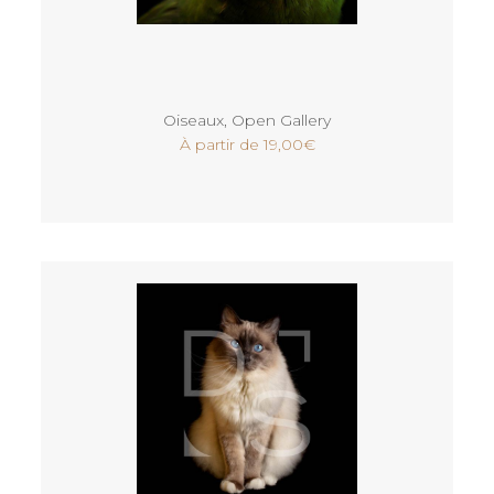
Voir
Oiseaux
,
Open Gallery
À partir de
19,00
€