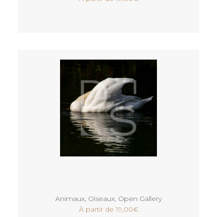
Voir
Animaux
,
Oiseaux
,
Open Gallery
À partir de
19,00
€