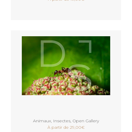
Voir
Animaux
,
Insectes
,
Open Gallery
À partir de
29,00
€