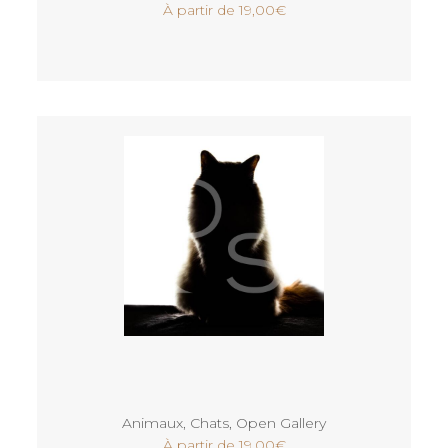
À partir de
19,00
€
Voir
Animaux
,
Chats
,
Open Gallery
À partir de
19,00
€