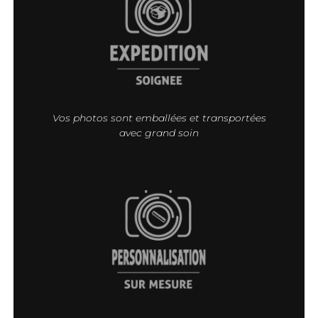
Vos photos sont emballées et transportées
avec grand soin