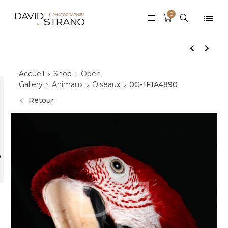
0
Accueil
Shop
Open
Gallery
Animaux
Oiseaux
0G-1F1A4890
Retour
r