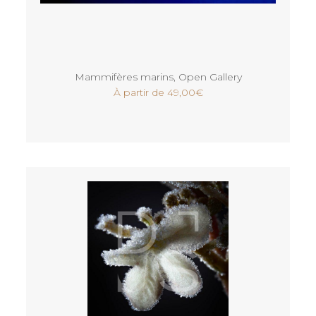
Voir
Mammifères marins
,
Open Gallery
À partir de
49,00
€