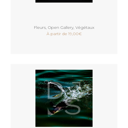
Voir
Fleurs
,
Open Gallery
,
Végétaux
À partir de
19,00
€