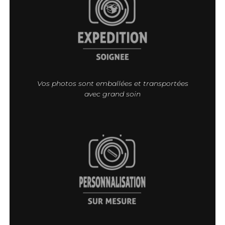
Vos photos sont emballées et transportées
avec grand soin