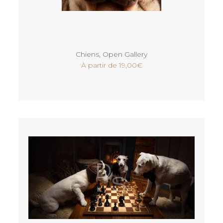
Voir
Chiens
,
Open Gallery
À partir de
19,00
€