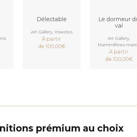
Voir
Voir
Délectable
Le dormeur d
val
Art Gallery
,
Insectes
ons
Art Gallery
,
À partir
Mammifères mari
de
100,00
€
À partir
de
100,00
€
 finitions prémium au choix