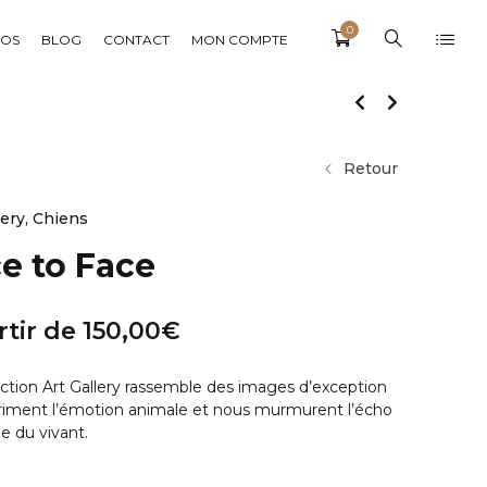
0
POS
BLOG
CONTACT
MON COMPTE
Retour
lery
,
Chiens
e to Face
rtir de
150,00
€
ection Art Gallery rassemble des images d’exception
riment l’émotion animale et nous murmurent l’écho
e du vivant.