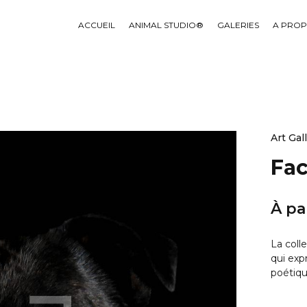
ACCUEIL
ANIMAL STUDIO®
GALERIES
A PRO
Art Gal
Fac
À pa
La coll
qui exp
poétiqu