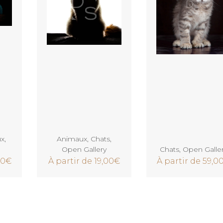
Voir
Voir
ux
,
Animaux
,
Chats
,
Open Gallery
Chats
,
Open Galle
00
€
À partir de
19,00
€
À partir de
59,0