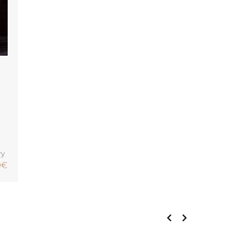
ry
0
€