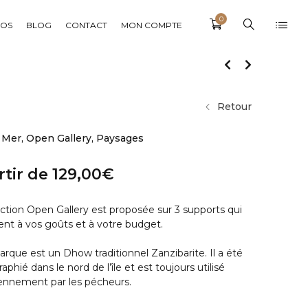
0
POS
BLOG
CONTACT
MON COMPTE
Retour
,
Mer
,
Open Gallery
,
Paysages
rtir de
129,00
€
ection Open Gallery est proposée sur 3 supports qui
ent à vos goûts et à votre budget.
arque est un Dhow traditionnel Zanzibarite. Il a été
phié dans le nord de l’île et est toujours utilisé
ennement par les pécheurs.