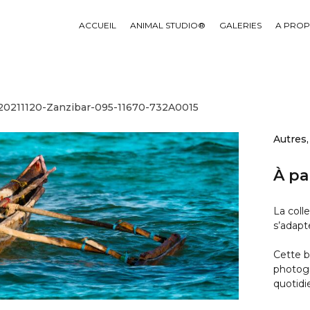
ACCUEIL
ANIMAL STUDIO®
GALERIES
A PRO
20211120-Zanzibar-095-11670-732A0015
Autres
À pa
La coll
s’adapt
Cette b
photogra
quotidi