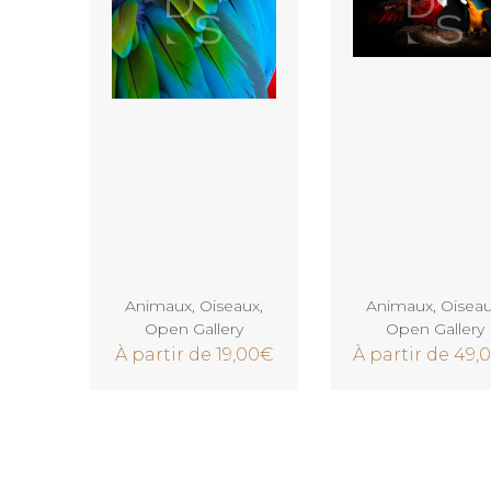
Voir
Voir
Animaux
,
Oiseaux
,
Animaux
,
Oisea
Open Gallery
Open Gallery
À partir de
19,00
€
À partir de
49,