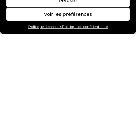
Refuser
Voir les préférences
Politique de cookies
Politique de confidentialité
Art Gallery
Chiens
Chats
Oiseaux
Reptiles
Poissons
Mammifères marins
Insectes