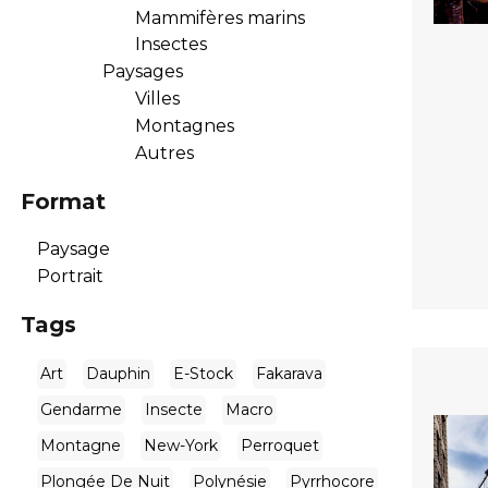
Mammifères marins
Insectes
Paysages
Villes
Montagnes
Autres
Format
Paysage
Portrait
Tags
Art
Dauphin
E-Stock
Fakarava
Gendarme
Insecte
Macro
Montagne
New-York
Perroquet
Plongée De Nuit
Polynésie
Pyrrhocore