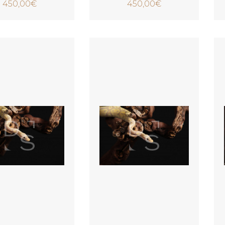
450,00
€
450,00
€