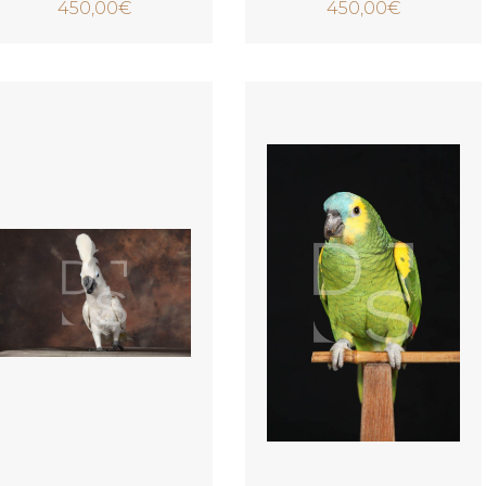
450,00
€
450,00
€